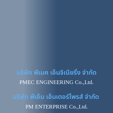
บริษัท พีเมค เอ็นจิเนียริ่ง จำกัด
P
M
E
C
E
N
G
I
N
E
E
R
I
N
G
C
o
.
,
L
t
d
.
บ
ร
ษ
ท
พ
เ
อ
ม
เ
อ
น
เ
ต
อ
ร
ไ
พ
ร
ส
จ
ำ
ก
ด
P
M
E
N
T
E
R
P
R
I
S
E
C
o
.
,
L
t
d
.