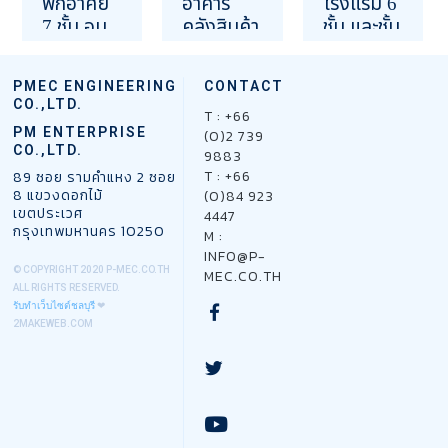
พักอาศัย
อาคาร
โรงแรม 6
7 ชั้น อนุ
คลังสินค้า
ชั้น และชั้น
สาวรีย์ชัยฯ
ขนาดใหญ่
ดาดฟ้า
นครราชสี
ติดถนน
16 มีนาคม 2567
PMEC ENGINEERING
CONTACT
มา
พหลโยธิน
OUR PROJECT
CO.,LTD.
ปทุมธานี
T : +66
13 กุมภาพันธ์ 2567
PM ENTERPRISE
(0)2 739
23 สิงหาคม 2566
OUR PROJECT
CO.,LTD.
9883
OUR PROJECT
T : +66
89 ซอย รามคำแหง 2 ซอย
8 แขวงดอกไม้
(0)84 923
เขตประเวศ
4447
กรุงเทพมหานคร 10250
M :
INFO@P-
© COPYRIGHT 2020 P-MEC.CO.TH
MEC.CO.TH
ALL RIGHTS RESERVED.
รับทำเว็บไซต์ชลบุรี
❤
2MAKEWEB.COM